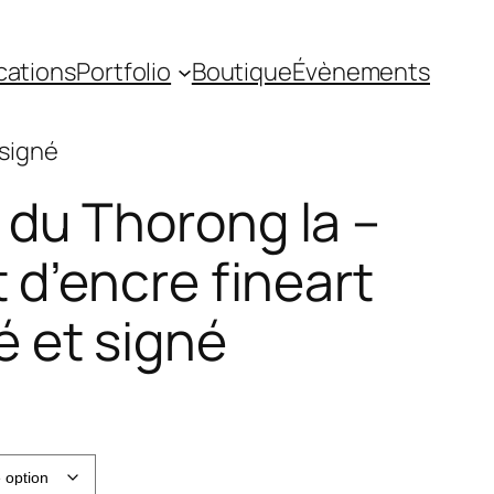
cations
Portfolio
Boutique
Évènements
 signé
 du Thorong la –
t d’encre fineart
 et signé
age
e
ix :