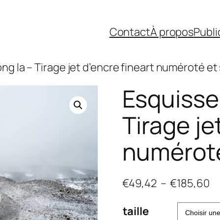
Contact
À propos
Publi
ng la – Tirage jet d’encre fineart numéroté et
Esquisse
Tirage je
numéroté
Pl
€
49,42
–
€
185,60
d
taille
pr