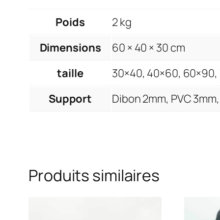
Poids
2 kg
Dimensions
60 × 40 × 30 cm
taille
30×40, 40×60, 60×90,
Support
Dibon 2mm, PVC 3mm, 
Produits similaires