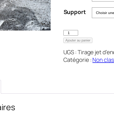
€
à
Support
€
quantité
de
Ajouter au panier
Esquisse
UGS :
Tirage jet d’e
du
Catégorie :
Non cla
Thorong
la
–
Tirage
jet
d'encre
ires
fineart