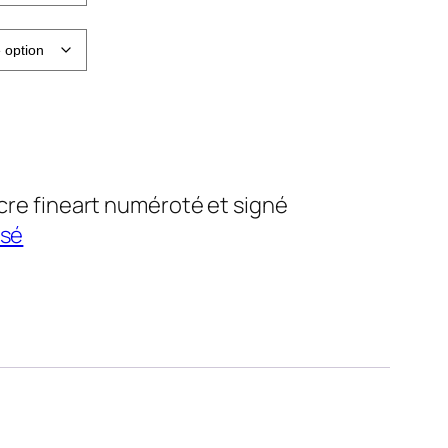
49,42
185,60
ncre fineart numéroté et signé
ssé