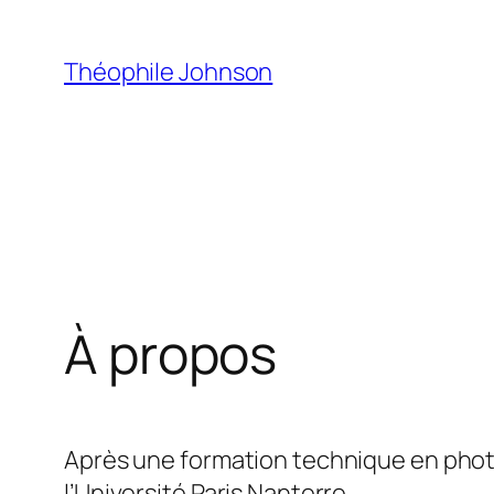
Aller
au
Théophile Johnson
contenu
À propos
Après une formation technique en photog
l’Université Paris Nanterre.