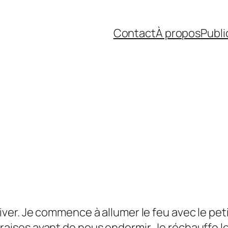
Contact
À propos
Publi
river. Je commence à allumer le feu avec le pe
raises avant de nous endormir. Je réchauffe l