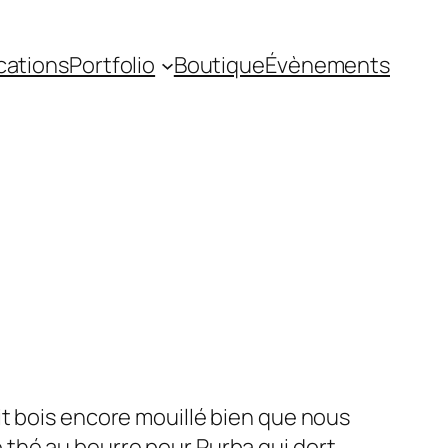
cations
Portfolio
Boutique
Évènements
tit bois encore mouillé bien que nous
e thé au beurre pour Purba qui dort