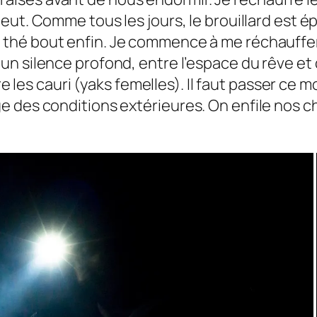
leut. Comme tous les jours, le brouillard est épa
e thé bout enfin. Je commence à me réchauffer m
s un silence profond, entre l’espace du rêve et 
re les
cauri
(yaks femelles). Il faut passer ce m
 des conditions extérieures. On enfile nos ch