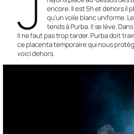
J
encore. Il est 5h et dehors il p
qu’un voile blanc uniforme. L
tends à Purba. Il se lève. Dan
Il ne faut pas trop tarder. Purba doit trai
ce placenta temporaire qui nous protège
voici dehors.