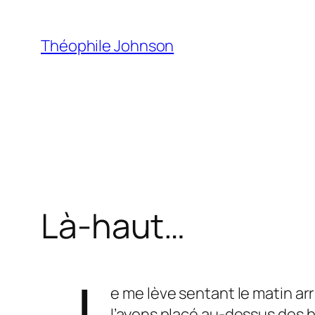
Aller
au
Théophile Johnson
contenu
Là-haut…
e me lève sentant le matin ar
l’ayons placé au-dessus des b