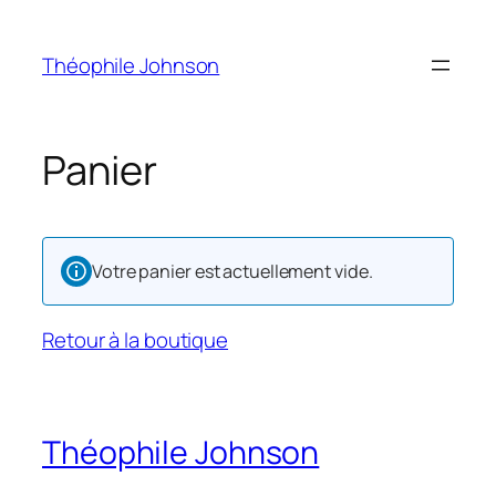
Aller
au
Théophile Johnson
contenu
Panier
Votre panier est actuellement vide.
Retour à la boutique
Théophile Johnson